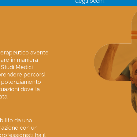
degli occhi.
 terapeutico avente
rare in maniera
 Studi Medici
aprendere percorsi
 o potenziamento
tuazioni dove la
ata.
bilito da uno
orazione con un
professionisti ha il