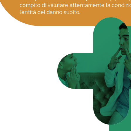
compito di valutare attentamente la condizi
l’entità del danno subìto.