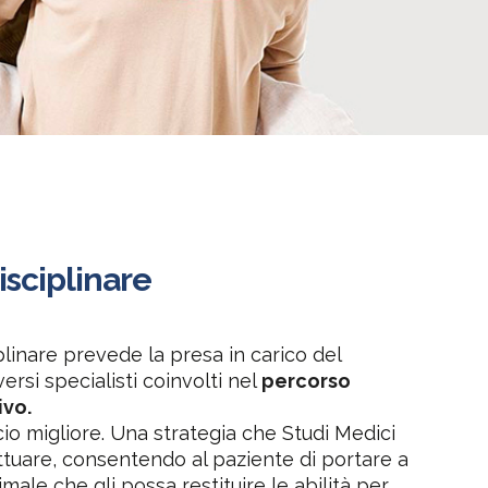
isciplinare
linare prevede la presa in carico del
ersi specialisti coinvolti nel
percorso
ivo.
cio migliore. Una strategia che Studi Medici
ttuare, consentendo al paziente di portare a
ale che gli possa restituire le abilità per