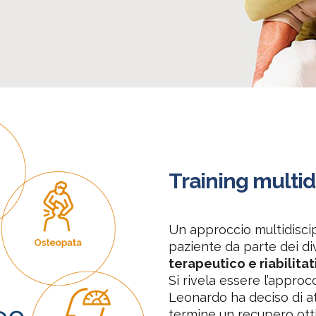
Training multid
Un approccio multidiscip
paziente da parte dei div
terapeutico e riabilitat
Si rivela essere l’approc
Leonardo ha deciso di a
termine un recupero ottim