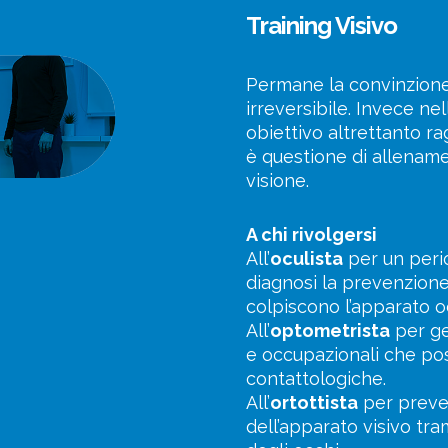
Training Visivo
Permane la convinzione 
irreversibile. Invece ne
obiettivo altrettanto ra
è questione di allename
visione.
A chi rivolgersi
All’
oculista
per un perio
diagnosi la prevenzione 
colpiscono l’apparato o
All’
optometrista
per ges
e occupazionali che pos
contattologiche.
All’
ortottista
per preveni
dell’apparato visivo tr